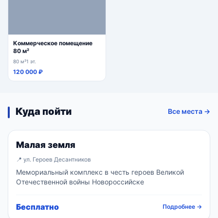
Коммерческое помещение
80 м²
80 м²
1 эт.
120 000 ₽
Куда пойти
Все места →
Объект
Малая земля
📍 ул. Героев Десантников
Мемориальный комплекс в честь героев Великой
Отечественной войны Новороссийске
Бесплатно
Подробнее →