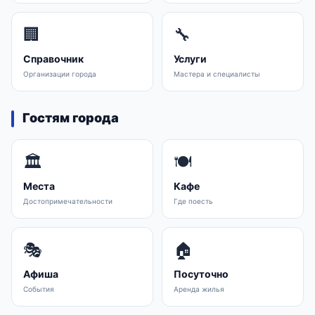
🏢
🔧
Справочник
Услуги
Организации города
Мастера и специалисты
Гостям города
🏛️
🍽️
Места
Кафе
Достопримечательности
Где поесть
🎭
🏠
Афиша
Посуточно
События
Аренда жилья