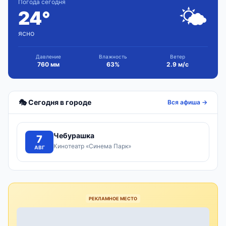
Погода сегодня
🌤
24°
ясно
Давление
Влажность
Ветер
760 мм
63%
2.9 м/с
🎭 Сегодня в городе
Вся афиша →
Чебурашка
7
Кинотеатр «Синема Парк»
АВГ
РЕКЛАМНОЕ МЕСТО