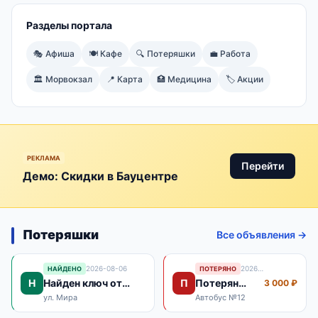
Разделы портала
🎭 Афиша
🍽️ Кафе
🔍 Потеряшки
💼 Работа
🏛️ Морвокзал
📍 Карта
🏥 Медицина
🏷️ Акции
РЕКЛАМА
Перейти
Демо: Скидки в Бауцентре
Потеряшки
Все объявления →
2026-08-06
2026-08-06
НАЙДЕНО
ПОТЕРЯНО
Н
П
Найден ключ от
Потерян
3 000 ₽
автомобиля
паспорт
ул. Мира
Автобус №12