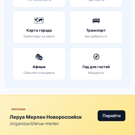
🗺️
🚌
Карта города
Транспорт
Ориентиры на карте
Как добраться
🎭
🧭
Афиша
Гид для гостей
События и концерты
Маршруты
РЕКЛАМА
Перейти
Леруа Мерлен Новороссийск
/organizacii/lerua-merlen