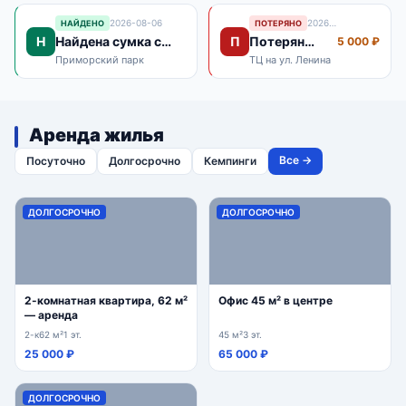
2026-08-06
2026-08-06
НАЙДЕНО
ПОТЕРЯНО
Н
П
Найдена сумка с
Потерян
5 000 ₽
документами
телефон
Приморский парк
ТЦ на ул. Ленина
iPhone
Аренда жилья
Все →
Посуточно
Долгосрочно
Кемпинги
ДОЛГОСРОЧНО
ДОЛГОСРОЧНО
2-комнатная квартира, 62 м²
Офис 45 м² в центре
— аренда
2-к
62 м²
1 эт.
45 м²
3 эт.
25 000 ₽
65 000 ₽
ДОЛГОСРОЧНО